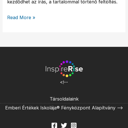
kezdődhet az írás, a tartalommal történő feltöltés.
Read More »
<!--
Társoldalaink
Emberi Értékek Iskolája®
Fényközpont Alapítvány
-->