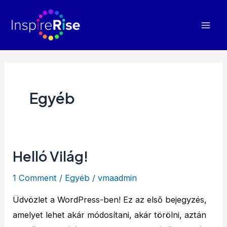
Skip
Mai
to
Men
content
Egyéb
Helló Világ!
Helló
Világ!
1 Comment
/
Egyéb
/
vmaadmin
Üdvözlet a WordPress-ben! Ez az első bejegyzés,
amelyet lehet akár módosítani, akár törölni, aztán